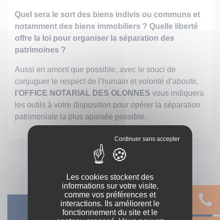
Quel sera le sort des biens indivis ou communs et
notamment des biens immobiliers ? Quelle liberté
offre la loi pour organiser la séparation des
patrimoines ?
Aussi en amont que possible, avec le souci de
conjuguer le respect de l’humain et volonté d’aboutir,
l’OFFICE NOTARIAL DES OLONNES
vous indiquera
les outils à votre disposition pour opérer la séparation
patrimoniale la plus apaisée possible.
Les cookies stockent des
informations sur votre visite,
comme vos préférences et
interactions. Ils améliorent le
fonctionnement du site et le