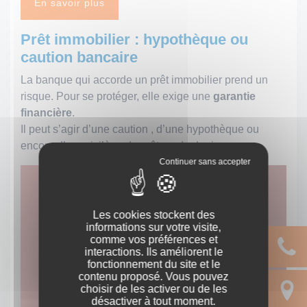
En savoir plus
Prêt immobilier : hypothèque ou
caution bancaire
La banque qui accorde un prêt immobilier prend un
risque. Pour se protéger, elle exige une
garantie
financière
.
Il peut s’agir d’une caution , d’une hypothèque ou
encore d’un privilège de prêteur de deniers.
Les cookies stockent des
informations sur votre visite,
comme vos préférences et
interactions. Ils améliorent le
fonctionnement du site et le
contenu proposé. Vous pouvez
choisir de les activer ou de les
désactiver à tout moment.