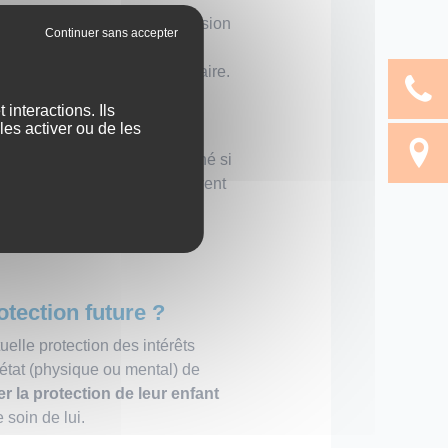
 parmi ses membres. Cette mission
l de famille. Néanmoins,
les
e déclaration devant un notaire.
oine.
interactions. Ils
les activer ou de les
oine du mineur, l’accord du
brogé tuteur devra être désigné si
teur et subrogé tuteur ne peuvent
eur et d’intervenir au cas de
tection future ?
uelle protection des intérêts
état (physique ou mental) de
er la protection de leur enfant
 soin de lui.