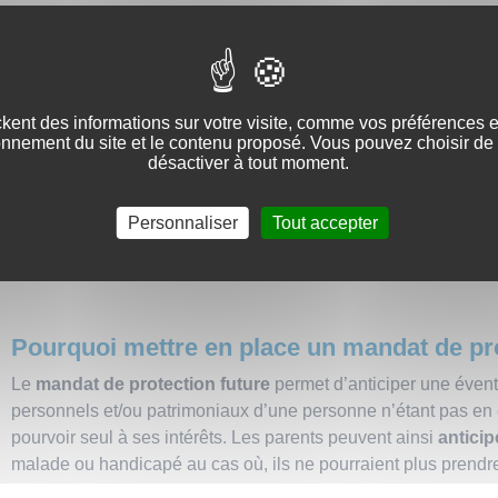
Le conseil de famille devra désigner un ou plusieurs tuteurs
pourra être confiée aux services du département, sans consei
parents ont pu choisir un tuteur
dans un testament ou par un
Le tuteur sera chargé de veiller sur le mineur et sur son patrim
kent des informations sur votre visite, comme vos préférences et 
onnement du site et le contenu proposé. Vous pouvez choisir de 
Concernant les actes de disposition qui impacteront le patrim
désactiver à tout moment.
conseil de famille et du subrogé tuteur sera nécessaire. Le su
possible dans la branche inverse du tuteur c’est-à-dire que tu
Personnaliser
Tout accepter
être parents. Il aura la charge de
surveiller la gestion du tut
conflit d’intérêts
.
Pourquoi mettre en place un mandat de pro
Le
mandat de protection future
permet d’anticiper une évent
personnels et/ou patrimoniaux d’une personne n’étant pas en 
pourvoir seul à ses intérêts. Les parents peuvent ainsi
anticip
malade ou handicapé au cas où, ils ne pourraient plus prendre