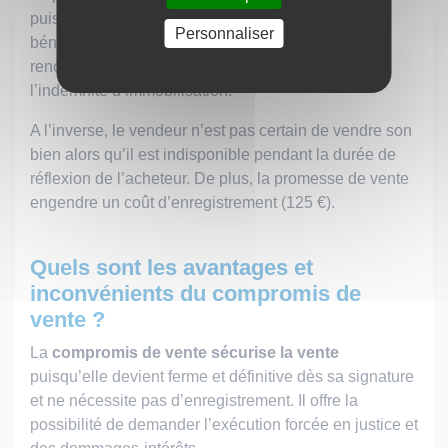
puisqu’elle n’engage que le vendeur. L’acheteur
Personnaliser
bénéficie d’une
option d’achat
. Néanmoins, le
renoncement entraîne un dédommagement :
l’indemnité d’immobilisation.
A l’inverse, le vendeur n’est pas certain de vendre son
bien alors qu’il est indisponible pendant la durée de
réflexion de l’acheteur. De plus, la promesse de vente
engendre un coût d’enregistrement (125 €).
Quels sont les avantages et
inconvénients du compromis de
vente ?
La
compromis de vente sécurise la vente
puisqu’elle devient ferme et définitive dès sa signature
et ne nécessite pas d’enregistrement. Il offre la
possibilité de demander l’exécution forcée en justice et